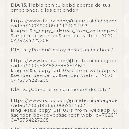
DÍA 13.
Habla con tu bebé acerca de tus
emociones, ellos entienden
https://www.tiktok.com/@maternidadagape
/video/7004920899799469318?
lang=es&is_copy_url=0&is_from_webapp=v1
&sender_device=pc&sender_web_id=702011
0475754227205
DÍA 14. ¿Por qué estoy destetando ahora?
https://www.tiktok.com/@maternidadagape
/video/7004964562688691461?
lang=es&is_copy_url=0&is_from_webapp=v1
&sender_device=pc&sender_web_id=702011
0475754227205
DÍA 15. ¿Cómo es el camino del destete?
https://www.tiktok.com/@maternidadagape
/video/7005198688066751750?
lang=es&is_copy_url=0&is_from_webapp=v1
&sender_device=pc&sender_web_id=702011
0475754227205