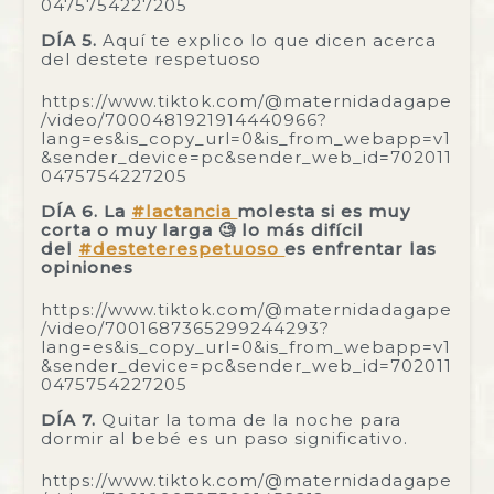
0475754227205
DÍA 5.
Aquí te explico lo que dicen acerca
del destete respetuoso
https://www.tiktok.com/@maternidadagape
/video/7000481921914440966?
lang=es&is_copy_url=0&is_from_webapp=v1
&sender_device=pc&sender_web_id=702011
0475754227205
DÍA 6. La
#lactancia
molesta si es muy
corta o muy larga 🧐 lo más difícil
del
#desteterespetuoso
es enfrentar las
opiniones
https://www.tiktok.com/@maternidadagape
/video/7001687365299244293?
lang=es&is_copy_url=0&is_from_webapp=v1
&sender_device=pc&sender_web_id=702011
0475754227205
DÍA 7.
Quitar la toma de la noche para
dormir al bebé es un paso significativo.
https://www.tiktok.com/@maternidadagape