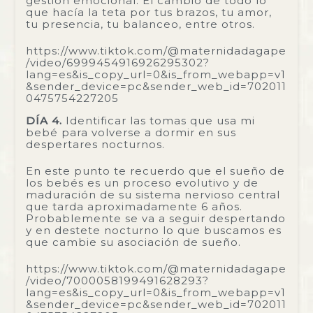
gestión emocional. El cambio de todo lo
que hacía la teta por tus brazos, tu amor,
tu presencia, tu balanceo, entre otros.
https://www.tiktok.com/@maternidadagape
/video/6999454916926295302?
lang=es&is_copy_url=0&is_from_webapp=v1
&sender_device=pc&sender_web_id=702011
0475754227205
DÍA 4.
Identificar las tomas que usa mi
bebé para volverse a dormir en sus
despertares nocturnos.
En este punto te recuerdo que el sueño de
los bebés es un proceso evolutivo y de
maduración de su sistema nervioso central
que tarda aproximadamente 6 años.
Probablemente se va a seguir despertando
y en destete nocturno lo que buscamos es
que cambie su asociación de sueño.
https://www.tiktok.com/@maternidadagape
/video/7000058199491628293?
lang=es&is_copy_url=0&is_from_webapp=v1
&sender_device=pc&sender_web_id=702011