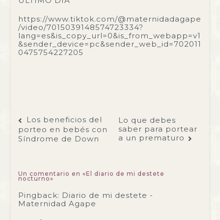
ÚLTIMO DÍA
https://www.tiktok.com/@maternidadagape
/video/7015039148574723334?
lang=es&is_copy_url=0&is_from_webapp=v1
&sender_device=pc&sender_web_id=702011
0475754227205
Navegación
Los beneficios del
Lo que debes
de
entradas
saber para portear
porteo en bebés con
a un prematuro
Síndrome de Down
Un comentario en «
El diario de mi destete
nocturno
»
Pingback:
Diario de mi destete -
Maternidad Agape