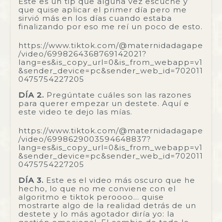
Este es un tip que alguna vez escuché y
que quise aplicar el primer día pero me
sirvió más en los días cuando estaba
finalizando por eso me reí un poco de esto.
https://www.tiktok.com/@maternidadagape
/video/6998264368769142021?
lang=es&is_copy_url=0&is_from_webapp=v1
&sender_device=pc&sender_web_id=702011
0475754227205
DÍA 2.
Pregúntate cuáles son las razones
para querer empezar un destete. Aquí e
este video te dejo las mías.
https://www.tiktok.com/@maternidadagape
/video/6998629003594648837?
lang=es&is_copy_url=0&is_from_webapp=v1
&sender_device=pc&sender_web_id=702011
0475754227205
DÍA 3.
Este es el video más oscuro que he
hecho, lo que no me conviene con el
algoritmo e tiktok peroooo… quise
mostrarte algo de la realidad detrás de un
destete y lo más agotador diría yo: la