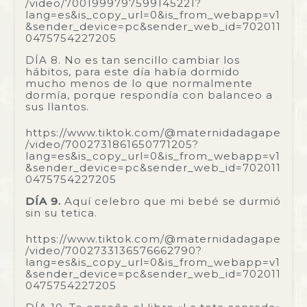
/video/7001999797599145221?
lang=es&is_copy_url=0&is_from_webapp=v1
&sender_device=pc&sender_web_id=702011
0475754227205
DÍA 8. No es tan sencillo cambiar los
hábitos, para este día había dormido
mucho menos de lo que normalmente
dormía, porque respondía con balanceo a
sus llantos.
https://www.tiktok.com/@maternidadagape
/video/7002731861650771205?
lang=es&is_copy_url=0&is_from_webapp=v1
&sender_device=pc&sender_web_id=702011
0475754227205
DÍA 9.
Aquí celebro que mi bebé se durmió
sin su tetica.
https://www.tiktok.com/@maternidadagape
/video/7002733136576662790?
lang=es&is_copy_url=0&is_from_webapp=v1
&sender_device=pc&sender_web_id=702011
0475754227205