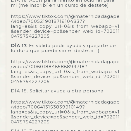
DÍA 16. Acompañamiento emocional para
mi (me inscribí en un curso de destete)
https://www.tiktok.com/@maternidadagape
/video/7005219018718104837?
lang=es&is_copy_url=0&is_from_webapp=v1
&sender_device=pc&sender_web_id=702011
0475754227205
DÍA 17.
Es válido pedir ayuda y quejarte de
lo duro que puede ser el destete =)
https://www.tiktok.com/@maternidadagape
/video/7006018846586899718?
lang=es&is_copy_url=0&is_from_webapp=v1
&sender_device=pc&sender_web_id=702011
0475754227205
DÍA 18. Solicitar ayuda a otra persona
https://www.tiktok.com/@maternidadagape
/video/7006413153839910149?
lang=es&is_copy_url=0&is_from_webapp=v1
&sender_device=pc&sender_web_id=702011
0475754227205