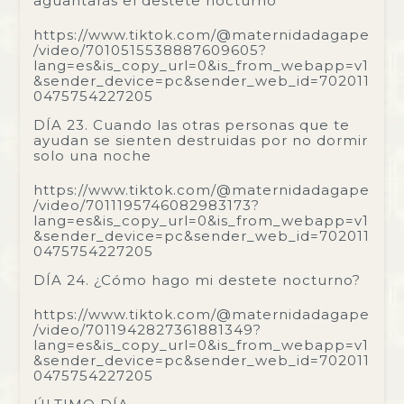
aguantarás el destete nocturno
https://www.tiktok.com/@maternidadagape
/video/7010515538887609605?
lang=es&is_copy_url=0&is_from_webapp=v1
&sender_device=pc&sender_web_id=702011
0475754227205
DÍA 23. Cuando las otras personas que te
ayudan se sienten destruidas por no dormir
solo una noche
https://www.tiktok.com/@maternidadagape
/video/7011195746082983173?
lang=es&is_copy_url=0&is_from_webapp=v1
&sender_device=pc&sender_web_id=702011
0475754227205
DÍA 24. ¿Cómo hago mi destete nocturno?
https://www.tiktok.com/@maternidadagape
/video/7011942827361881349?
lang=es&is_copy_url=0&is_from_webapp=v1
&sender_device=pc&sender_web_id=702011
0475754227205