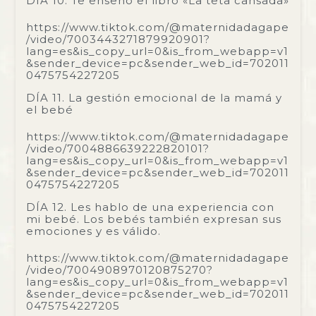
DÍA 10. Te enseño el libro «La teta cansada»
https://www.tiktok.com/@maternidadagape
/video/7003443271879920901?
lang=es&is_copy_url=0&is_from_webapp=v1
&sender_device=pc&sender_web_id=702011
0475754227205
DÍA 11. La gestión emocional de la mamá y
el bebé
https://www.tiktok.com/@maternidadagape
/video/7004886639222820101?
lang=es&is_copy_url=0&is_from_webapp=v1
&sender_device=pc&sender_web_id=702011
0475754227205
DÍA 12. Les hablo de una experiencia con
mi bebé. Los bebés también expresan sus
emociones y es válido.
https://www.tiktok.com/@maternidadagape
/video/7004908970120875270?
lang=es&is_copy_url=0&is_from_webapp=v1
&sender_device=pc&sender_web_id=702011
0475754227205