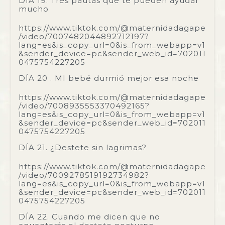
DÍA 19. Tres pautas que te pueden ayudar
mucho
https://www.tiktok.com/@maternidadagape
/video/7007482044892712197?
lang=es&is_copy_url=0&is_from_webapp=v1
&sender_device=pc&sender_web_id=702011
0475754227205
DÍA 20 . MI bebé durmió mejor esa noche
https://www.tiktok.com/@maternidadagape
/video/7008935553370492165?
lang=es&is_copy_url=0&is_from_webapp=v1
&sender_device=pc&sender_web_id=702011
0475754227205
DÍA 21. ¿Destete sin lagrimas?
https://www.tiktok.com/@maternidadagape
/video/7009278519192734982?
lang=es&is_copy_url=0&is_from_webapp=v1
&sender_device=pc&sender_web_id=702011
0475754227205
DÍA 22. Cuando me dicen que no