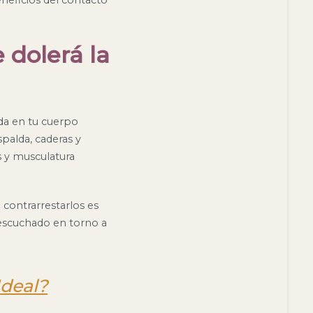
 dolerá la
da en tu cuerpo
palda, caderas y
s y musculatura
 contrarrestarlos es
escuchado en torno a
Ideal?