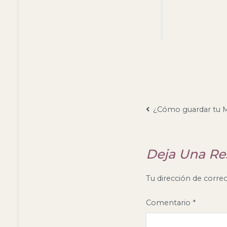
Navegaci
¿Cómo guardar tu 
de
entradas
Deja Una Re
Tu dirección de correo
Comentario
*