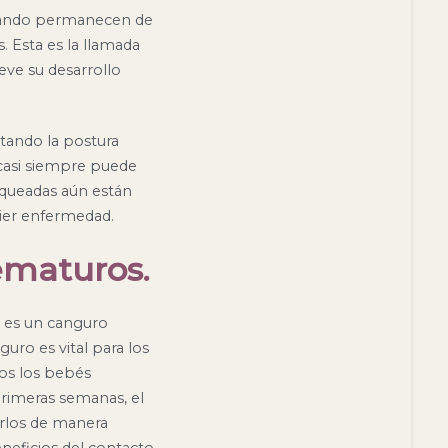
 cuando permanecen de
. Esta es la llamada
eve su desarrollo
etando la postura
o casi siempre puede
arqueadas aún están
uier enfermedad.
ematuros.
é es un canguro
uro es vital para los
os los bebés
rimeras semanas, el
arlos de manera
eneficios del contacto