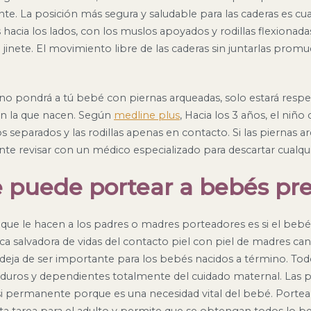
te. La posición más segura y saludable para las caderas es
 hacia los lados, con los muslos apoyados y rodillas flexionadas
jinete. El movimiento libre de las caderas sin juntarlas promu
, no pondrá a tú bebé con piernas arqueadas, solo estará resp
con la que nacen. Según
medline plus
, Hacia los 3 años, el niñ
os separados y las rodillas apenas en contacto. Si las piernas 
te revisar con un médico especializado para descartar cualq
se puede portear a bebés pr
 que le hacen a los padres o madres porteadores es si el beb
ca salvadora de vidas del contacto piel con piel de madres cang
eja de ser importante para los bebés nacidos a término. Tod
ros y dependientes totalmente del cuidado maternal. Las p
i permanente porque es una necesidad vital del bebé. Porte
sta tarea para el adulto y permite que se obtengan todos lo b