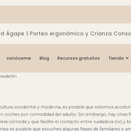
d Ágape | Porteo ergonómico y Crianza Consc
rgonómico y Crianza Consciente
conóceme
Blog
Recursos gratuitos
Tienda
ultura occidental y moderna, es posible que estemos acostu
en coches por comodidad del adulto. Sin embargo, hay otras 
ra cómoda y que facilite el contacto entre cuidadora (or) y b
ea es posible que escuches algunas frases de familiares o a