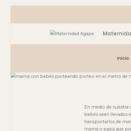
Saltar
al
contenido
Maternida
Porteo e
Inicio
En medio de nuestra c
bebés sean llevados 
transportarlos de mane
mamá o papá que port