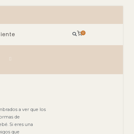
iente
0
mbrados a ver que los
formas de
ebé. Si eres una
migos que