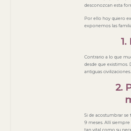
desconozcan esta for
Por ello hoy quiero e
exponemos las famili
1.
Contrario a lo que muc
desde que existimos.
antiguas civilizaciones
2. 
m
Si de acostumbrar se t
9 meses. Allí siempre
tan vital como su nec