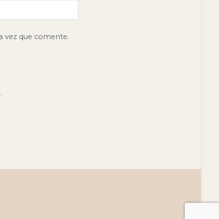
ma vez que comente.
.
be