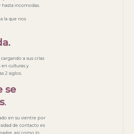
y hasta incomodas.
a la que nos
da.
 cargando a sus crías
en culturas y
s 2 siglos.
e se
s
.
ado en su vientre por
sidad de contacto es
 madre, así como lo