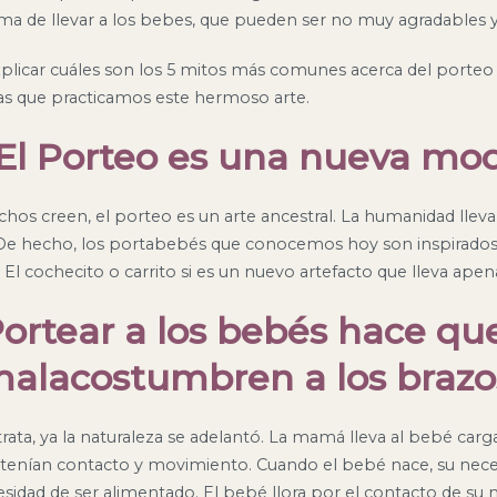
ma de llevar a los bebes, que pueden ser no muy agradables 
xplicar cuáles son los 5 mitos más comunes acerca del porteo 
as que practicamos este hermoso arte.
 El Porteo es una nueva mo
hos creen, el porteo es un arte ancestral. La humanidad lleva
 De hecho, los portabebés que conocemos hoy son inspirados 
. El cochecito o carrito si es un nuevo artefacto que lleva apena
Portear a los bebés hace qu
alacostumbren a los brazo
rata, ya la naturaleza se adelantó. La mamá lleva al bebé carg
 tenían contacto y movimiento. Cuando el bebé nace, su nece
esidad de ser alimentado. El bebé llora por el contacto de su