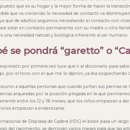
puesto que es su hogar y la mejor forma de hacer la transición
ida que va creciendo la necesidad de contacto va disminuyen
 ya que de adultos seguimos necesitando el contacto con otra
see estar en contacto permanente con su madre u otro famil
s una necesidad natural y biológica inherente al ser humano.
bé se pondrá “garetto” o “C
xpresión por primera vez tuve que ir al diccionario para sabe
o, por el tono con el que me lo dijeron, ya iba sospechando d
cascurvo a aquellas personas que cuando juntan sus piernas se 
iernas arqueadas por la posición plegada en la que permaneci
ente entre los 12 y 18 meses, que los niños empiezan a dar
riores empiezan a enderezarse.
ernacional de Displasia de Cadera (IIDC) el bebé pasa un larg
luego del nacimiento, se demoran varios meses para que las art