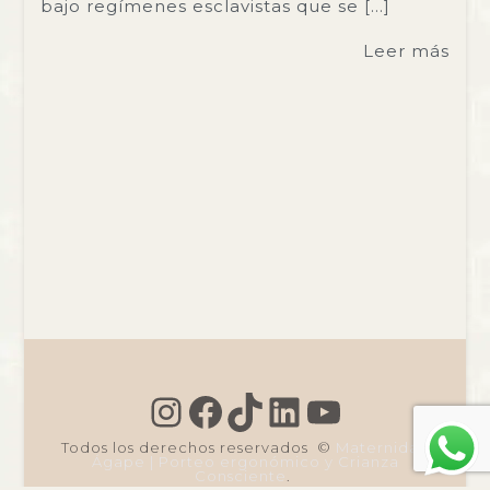
bajo regímenes esclavistas que se […]
Leer más
Instagram
Facebook
TikTok
LinkedIn
YouTu
Todos los derechos reservados ©
Maternidad
Ágape | Porteo ergonómico y Crianza
Consciente
.