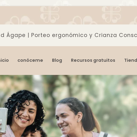
d Ágape | Porteo ergonómico y Crianza Consc
rgonómico y Crianza Consciente
nicio
conóceme
Blog
Recursos gratuitos
Tien