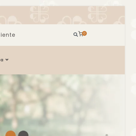
iente
0
da