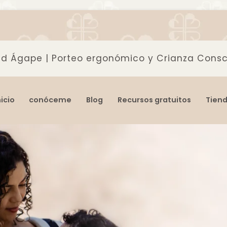
d Ágape | Porteo ergonómico y Crianza Consc
rgonómico y Crianza Consciente
nicio
conóceme
Blog
Recursos gratuitos
Tien