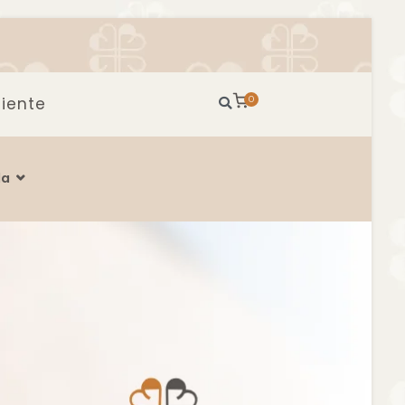
iente
0
da